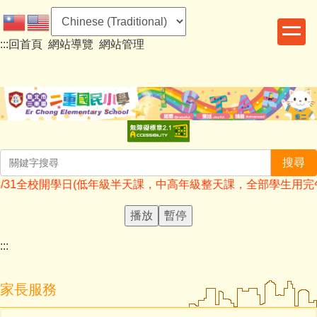
跳
到
:::
回首頁
網站導覽
網站管理
主
要
內
容
區
搜尋
日(低年級半天課，中高年級整天課，全部學生用完午餐放學大約12:40)
播放
暫停
:::
家長服務