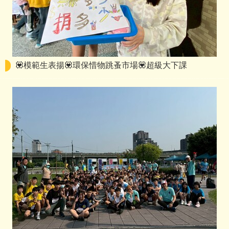
💟模範生表揚💟環保惜物跳蚤市場💟超級大下課